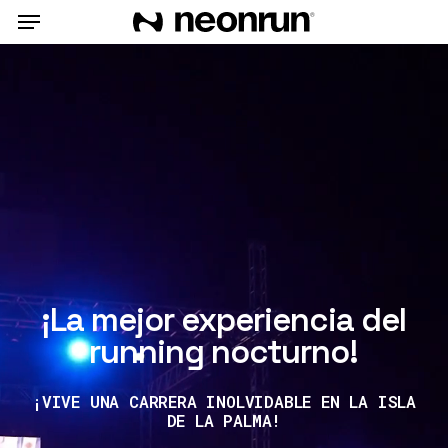
Skip
Menu
to
main
content
¡
La mejor experiencia del
running nocturno!
¡VIVE UNA CARRERA INOLVIDABLE EN LA ISLA
DE LA PALMA!