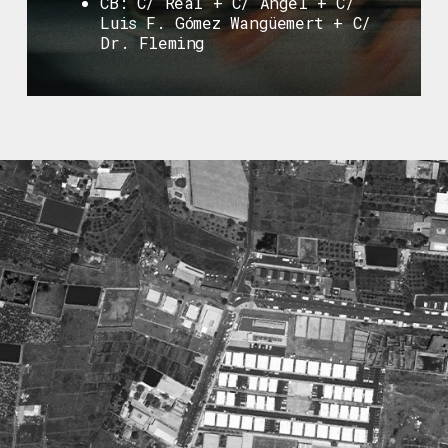
CB: C/ Real + C/ Ángel + C/
Luis F. Gómez Wangüemert + C/
Dr. Fleming