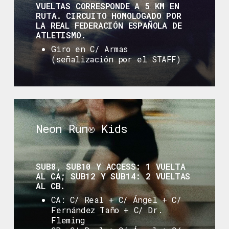
VUELTAS CORRESPONDE A 5 KM EN
RUTA. CIRCUITO HOMOLOGADO POR
LA REAL FEDERACIÓN ESPAÑOLA DE
ATLETISMO.
Giro en C/ Armas
(señalización por el STAFF)
Neon Run® Kids
SUB8, SUB10 Y ACCESS: 1 VUELTA
AL CA; SUB12 Y SUB14: 2 VUELTAS
AL CB.
CA: C/ Real + C/ Ángel + C/
Fernández Taño + C/ Dr.
Fleming