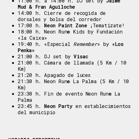
11:00 h. a 14:00 h. DJ set by
Jaime
Mud & Fran Aguiloche
14:00 h. Cierre de recogida de
dorsales y bolsa del corredor
17:00 h.
Neon Paint Zone
¡Tematízate!
18:00 h. Neon Run® Kids by Fundación
«la Caixa»
19:40 h. «Especial
Remember
» by
«Los
Penka»
21:00 h. DJ set by
Visac
21:00 h. Cámara de llamada (5 Km / 10
Km)
21:20 h. Apagado de luces
21:30 h. Neon Run® La Palma (5 Km / 10
Km)
23:30 h. Fin de evento Neon Run® La
Palma
23:45 h.
Neon Party
en establecimientos
del municipio