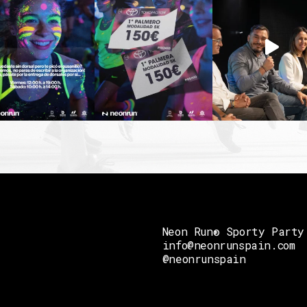
Neon Run® Sporty Party
info@neonrunspain.com
@neonrunspain