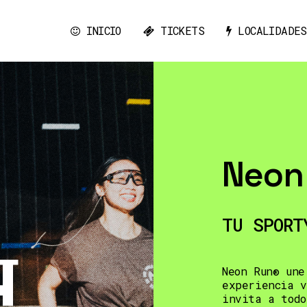
INICIO
TICKETS
LOCALIDADES
Neon
TU SPORT
Neon Run® une
experiencia v
invita a todo