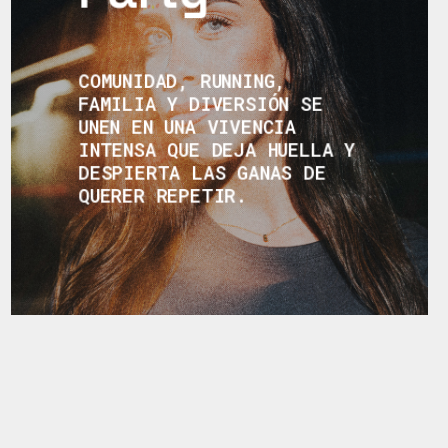
COMUNIDAD, RUNNING,
FAMILIA Y DIVERSIÓN SE
UNEN EN UNA VIVENCIA
INTENSA QUE DEJA HUELLA Y
DESPIERTA LAS GANAS DE
QUERER REPETIR.