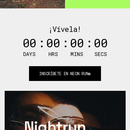
¡Vívela!
00
:
00
:
00
:
00
DAYS
HRS
MINS
SECS
INSCRÍBETE EN NEON RUN®
Nightrun