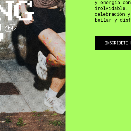
y energía con
inolvidable. 
celebración y
bailar y disf
INSCRÍBETE 